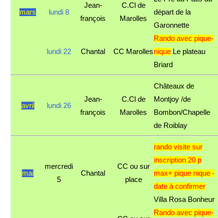
Jean-
C.Cl de
mars
lundi 8
départ de la
françois
Marolles
Garonnette
Rando avec pique-
lundi 22
Chantal
CC Marolles
nique
Le plateau
Briard
Châteaux de
Jean-
C.Cl de
Montjoy /de
avril
lundi 26
françois
Marolles
Bombon/Chapelle
de Roiblay
rando visite sur
inscription 20 p
mercredi
CC ou sur
mai
Chantal
max+ pique nique -
5
place
date à confirmer
Villa Rosa Bonheur
Rando avec pique-