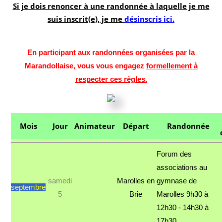
Si je dois renoncer à une randonnée à laquelle je me
suis inscrit(e), je me
désinscris ici.
En participant aux randonnées organisées par la
Marandollaise, vous vous engagez
formellement à
respecter ces règles.
Mois
Jour
Animateur
Départ
Randonnée
Forum des
associations au
samedi
Marolles en
gymnase de
septembre
5
Brie
Marolles 9h30 à
12h30 - 14h30 à
17h30