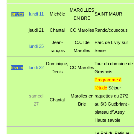
MAROLLES
janvier
lundi 11
Michèle
SAINT MAUR
EN BRE
jeudi 21
Chantal
CC Marolles
Rando/couscous
Jean-
C.Cl de
Parc de Livry sur
lundi 25
françois
Marolles
Seine
Dominique,
Tour du domaine de
février
lundi 22
CC Marolles
Denis
Grosbois
Programme à
l'étude
Séjour
samedi
Marolles en
raquettes du 27/2
Chantal
27
Brie
au 6/3 Guébriant -
plateau d\\Assy
Haute savoie
Le Pré du Patis au