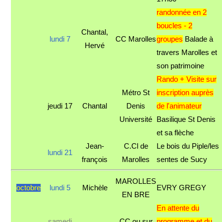
randonnée en 2
boucles - 2
Chantal,
lundi 7
CC Marolles
groupes
Balade à
Hervé
travers Marolles et
son patrimoine
Rando + Visite sur
Métro St
inscription auprès
jeudi 17
Chantal
Denis
de l'animateur
Université
Basilique St Denis
et sa flèche
Jean-
C.Cl de
Le bois du Piple/les
lundi 21
françois
Marolles
sentes de Sucy
MAROLLES
octobre
lundi 5
Michèle
EVRY GREGY
EN BRE
En attente du
samedi
CC ou sur
programme et du