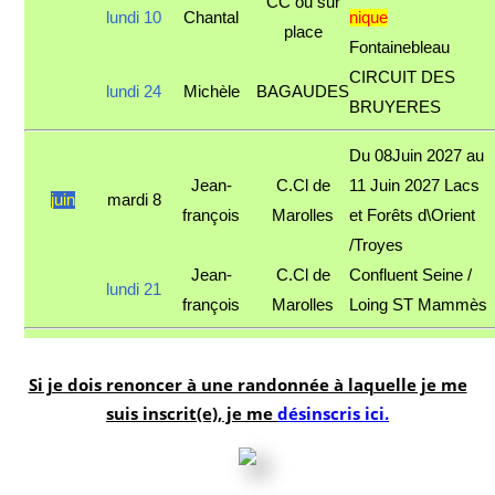
CC ou sur
lundi 10
Chantal
nique
place
Fontainebleau
CIRCUIT DES
lundi 24
Michèle
BAGAUDES
BRUYERES
Du 08Juin 2027 au
Jean-
C.Cl de
11 Juin 2027 Lacs
juin
mardi 8
françois
Marolles
et Forêts d\Orient
/Troyes
Jean-
C.Cl de
Confluent Seine /
lundi 21
françois
Marolles
Loing ST Mammès
Si je dois renoncer à une randonnée à laquelle je me
suis inscrit(e), je me
désinscris ici.