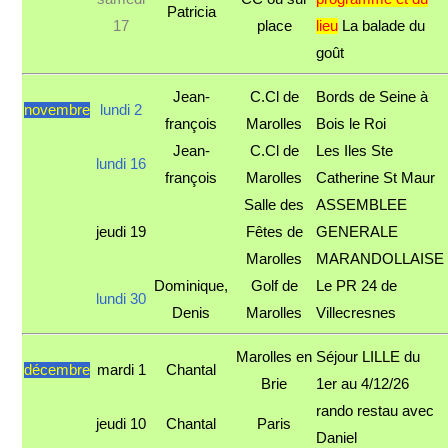
Patricia
17
place
lieu
La balade du
goût
Jean-
C.Cl de
Bords de Seine à
novembre
lundi 2
françois
Marolles
Bois le Roi
Jean-
C.Cl de
Les Iles Ste
lundi 16
françois
Marolles
Catherine St Maur
Salle des
ASSEMBLEE
jeudi 19
Fêtes de
GENERALE
Marolles
MARANDOLLAISE
Dominique,
Golf de
Le PR 24 de
lundi 30
Denis
Marolles
Villecresnes
Marolles en
Séjour LILLE du
décembre
mardi 1
Chantal
Brie
1er au 4/12/26
rando restau avec
jeudi 10
Chantal
Paris
Daniel