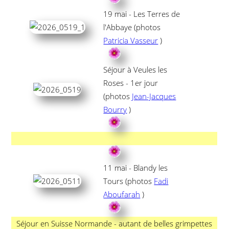
19 mai - Les Terres de
l'Abbaye (photos
Patricia Vasseur
)
Séjour à Veules les
Roses - 1er jour
(photos
Jean-Jacques
Bourry
)
11 mai - Blandy les
Tours (photos
Fadi
Aboufarah
)
Séjour en Suisse Normande - autant de belles grimpettes