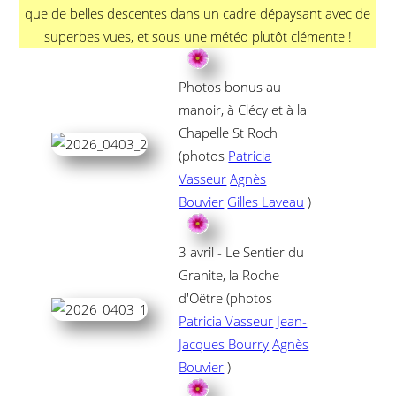
que de belles descentes dans un cadre dépaysant avec de
superbes vues, et sous une météo plutôt clémente !
Photos bonus au
manoir, à Clécy et à la
Chapelle St Roch
(photos
Patricia
Vasseur
Agnès
Bouvier
Gilles Laveau
)
3 avril - Le Sentier du
Granite, la Roche
d'Oëtre (photos
Patricia Vasseur
Jean-
Jacques Bourry
Agnès
Bouvier
)