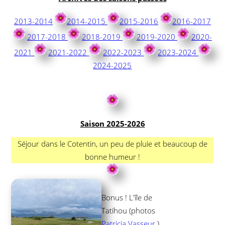
2013-2014
2014-2015
2015-2016
2016-2017
2017-2018
2018-2019
2019-2020
2020-
2021
2021-2022
2022-2023
2023-2024
2024-2025
Saison 2025-2026
Séjour dans le Cotentin, un peu de pluie et beaucoup de
bonne humeur !
Bonus ! L'île de
Tatihou (photos
Patricia Vasseur
)